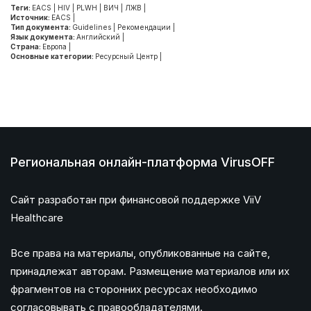
Теги:
EACS
|
HIV
|
PLWH
|
ВИЧ
|
ЛЖВ
|
Источник:
EACS
|
Тип документа:
Guidelines
|
Рекомендации
|
Язык документа:
Английский
|
Страна:
Европа
|
Основные категории:
Ресурсный Центр
|
Региональная онлайн-платформа VirusOFF
Сайт разработан при финансовой поддержке ViiV
Healthcare
Все права на материалы, опубликованные на сайте,
принадлежат авторам. Размещение материалов или их
фрагментов на сторонних ресурсах необходимо
согласовывать с правообладателями.