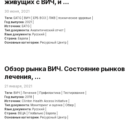
живущих с ВИЧ, и ...
30 июня, 2021
Теги:
EATG
|
ВИЧ
|
ЕРБ ВОЗ
|
ЛЖВ
|
психическое здоровье
|
Год выпуска:
2021
|
Источник:
EATG
|
Тип документа:
Аналитический отчет
|
Язык документа:
Русский
|
Страна:
Европа
|
Основные категории:
Ресурсный Центр
|
Обзор рынка ВИЧ. Состояние рынков
лечения, ...
21 января, 2021
Теги:
ВИЧ
|
Лечение
|
Профилактика
|
Тестирование
|
Год выпуска:
2018
|
Источник:
Clinton Health Access Initiative
|
Тип документа:
Мониторинг и оценка
|
Обзор
|
Язык документа:
Русский
|
Страна:
ВЕЦА
|
Глобально
|
Европа
|
Основные категории:
Ресурсный Центр
|