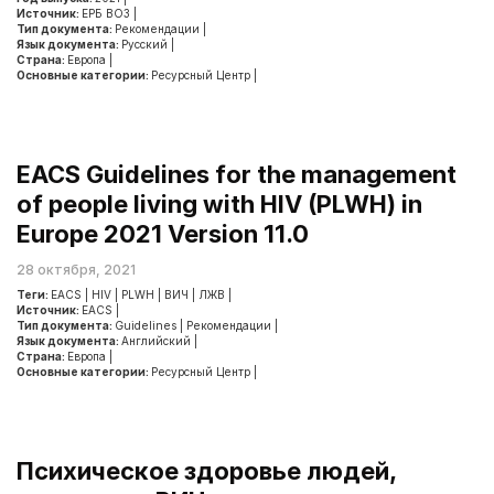
Источник:
ЕРБ ВОЗ
|
Тип документа:
Рекомендации
|
Язык документа:
Русский
|
Страна:
Европа
|
Основные категории:
Ресурсный Центр
|
EACS Guidelines for the management
of people living with HIV (PLWH) in
Europe 2021 Version 11.0
28 октября, 2021
Теги:
EACS
|
HIV
|
PLWH
|
ВИЧ
|
ЛЖВ
|
Источник:
EACS
|
Тип документа:
Guidelines
|
Рекомендации
|
Язык документа:
Английский
|
Страна:
Европа
|
Основные категории:
Ресурсный Центр
|
Психическое здоровье людей,