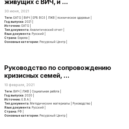
живущих с ВИЧ, и ...
30 июня, 2021
Теги:
EATG
|
ВИЧ
|
ЕРБ ВОЗ
|
ЛЖВ
|
психическое здоровье
|
Год выпуска:
2021
|
Источник:
EATG
|
Тип документа:
Аналитический отчет
|
Язык документа:
Русский
|
Страна:
Европа
|
Основные категории:
Ресурсный Центр
|
Руководство по сопровождению
кризисных семей, ...
10 февраля, 2021
Теги:
ВИЧ
|
ЛЖВ
|
Социальная работа
|
Год выпуска:
2020
|
Источник:
Е.В.А
|
Тип документа:
Методические материалы
|
Руководство
|
Язык документа:
Русский
|
Страна:
РФ
|
Основные категории:
Ресурсный Центр
|