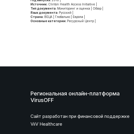
Год выпуска:
2018
|
Источник:
Clinton Health Access Initiative
|
Тип документа:
Мониторинг и оценка
|
Обзор
|
Язык документа:
Русский
|
Страна:
ВЕЦА
|
Глобально
|
Европа
|
Основные категории:
Ресурсный Центр
|
Региональная онлайн-платформа
VirusOFF
Сайт разработан при финансовой поддержке
ViiV Healthcare