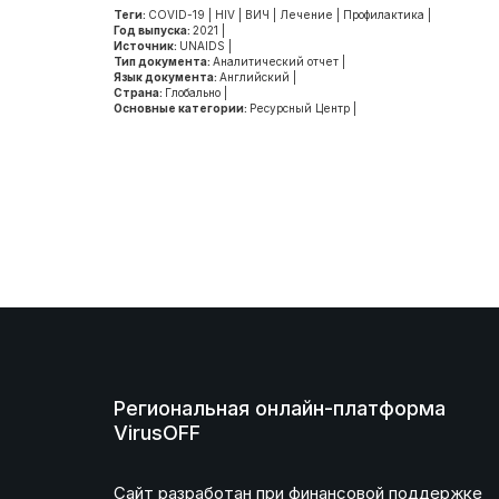
Теги:
COVID-19
|
HIV
|
ВИЧ
|
Лечение
|
Профилактика
|
Год выпуска:
2021
|
Источник:
UNAIDS
|
Тип документа:
Аналитический отчет
|
Язык документа:
Английский
|
Страна:
Глобально
|
Основные категории:
Ресурсный Центр
|
Региональная онлайн-платформа
VirusOFF
Сайт разработан при финансовой поддержке