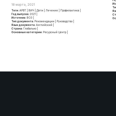
Го
Ис
18 марта, 2021
Ти
Теги:
АРВТ
|
ВИЧ
|
Дети
|
Лечение
|
Профилактика
|
Яз
Год выпуска:
2021
|
Ст
Источник:
ВОЗ
|
Ос
Тип документа:
Рекомендации
|
Руководство
|
Язык документа:
Английский
|
Страна:
Глобально
|
Основные категории:
Ресурсный Центр
|