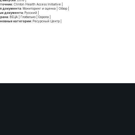
д выпуска:
2018
|
точник:
Clinton Health Access Initiative
|
п документа:
Мониторинг и оценка
|
Обзор
|
ык документа:
Русский
|
рана:
ВЕЦА
|
Глобально
|
Европа
|
новные категории:
Ресурсный Центр
|