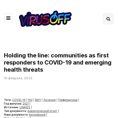
Holding the line: communities as first
responders to COVID-19 and emerging
health threats
10 февраля, 2022
Теги:
COVID-19
|
HIV
|
ВИЧ
|
Лечение
|
Профилактика
|
Год выпуска:
2021
|
Источник:
UNAIDS
|
Тип документа:
Аналитический отчет
|
Язык документа:
Английский
|