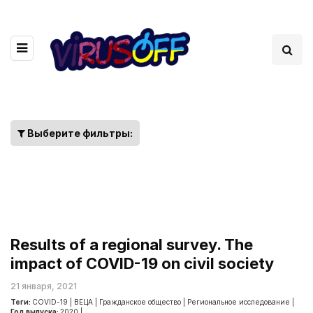
Выберите фильтры:
Results of a regional survey. The
impact of COVID-19 on civil society
21 января, 2021
Теги:
COVID-19
|
ВЕЦА
|
Гражданское общество
|
Региональное исследование
|
Год выпуска:
2020
|