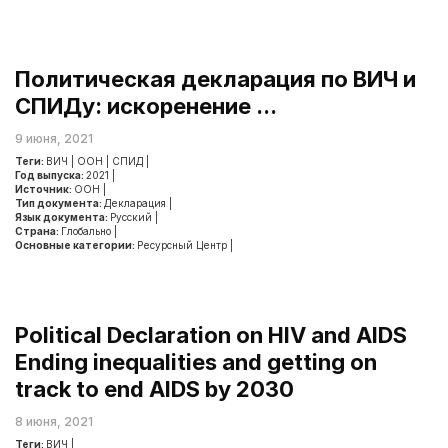
Политическая декларация по ВИЧ и
СПИДу: искоренение ...
9 июня, 2021
Теги:
ВИЧ
|
ООН
|
СПИД
|
Год выпуска:
2021
|
Источник:
ООН
|
Тип документа:
Декларация
|
Язык документа:
Русский
|
Страна:
Глобально
|
Основные категории:
Ресурсный Центр
|
Political Declaration on HIV and AIDS
Ending inequalities and getting on
track to end AIDS by 2030
8 июня, 2021
Теги:
ВИЧ
|