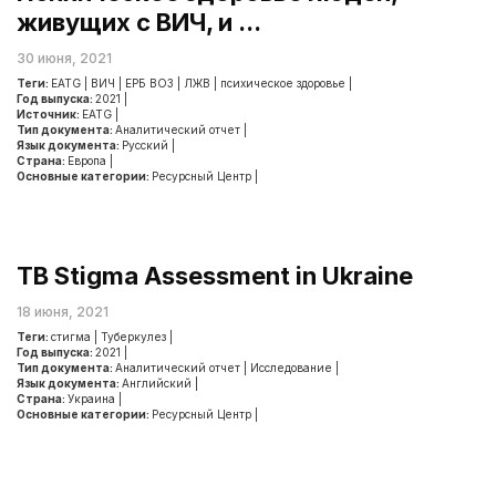
живущих с ВИЧ, и ...
30 июня, 2021
Теги:
EATG
|
ВИЧ
|
ЕРБ ВОЗ
|
ЛЖВ
|
психическое здоровье
|
Год выпуска:
2021
|
Источник:
EATG
|
Тип документа:
Аналитический отчет
|
Язык документа:
Русский
|
Страна:
Европа
|
Основные категории:
Ресурсный Центр
|
TB Stigma Assessment in Ukraine
18 июня, 2021
Теги:
стигма
|
Туберкулез
|
Год выпуска:
2021
|
Тип документа:
Аналитический отчет
|
Исследование
|
Язык документа:
Английский
|
Страна:
Украина
|
Основные категории:
Ресурсный Центр
|