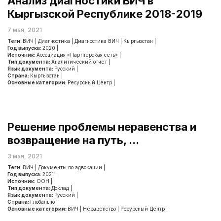
Анализ диагностики ВИЧ в
Кыргызской Республике 2018-2019
7 мая, 2021
Теги:
ВИЧ
|
Диагностика
|
Диагностика ВИЧ
|
Кыргызстан
|
Год выпуска:
2020
|
Источник:
Ассоциация «Партнерская сеть»
|
Тип документа:
Аналитический отчет
|
Язык документа:
Русский
|
Страна:
Кыргызстан
|
Основные категории:
Ресурсный Центр
|
Решение проблемы неравенства и
возвращение на путь, ...
3 мая, 2021
Теги:
ВИЧ
|
Документы по адвокации
|
Год выпуска:
2021
|
Источник:
ООН
|
Тип документа:
Доклад
|
Язык документа:
Русский
|
Страна:
Глобально
|
Основные категории:
ВИЧ
|
Неравенство
|
Ресурсный Центр
|