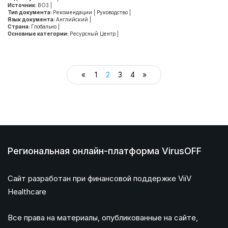
Источник:
ВОЗ
|
Тип документа:
Рекомендации
|
Руководство
|
Язык документа:
Английский
|
Страна:
Глобально
|
Основные категории:
Ресурсный Центр
|
«
1
2
3
4
»
Региональная онлайн-платформа VirusOFF
Сайт разработан при финансовой поддержке ViiV
Healthcare
Все права на материалы, опубликованные на сайте,