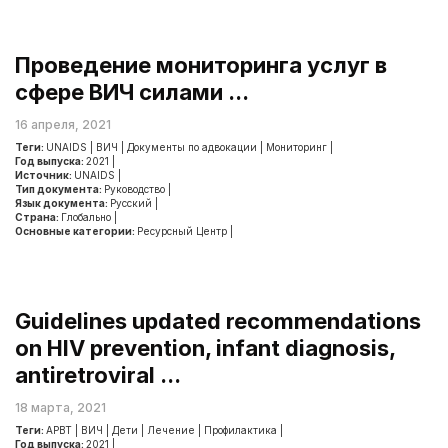
Проведение мониторинга услуг в
сфере ВИЧ силами ...
16 апреля, 2021
Теги:
UNAIDS
|
ВИЧ
|
Документы по адвокации
|
Мониторинг
|
Год выпуска:
2021
|
Источник:
UNAIDS
|
Тип документа:
Руководство
|
Язык документа:
Русский
|
Страна:
Глобально
|
Основные категории:
Ресурсный Центр
|
Guidelines updated recommendations
on HIV prevention, infant diagnosis,
antiretroviral ...
18 марта, 2021
Теги:
АРВТ
|
ВИЧ
|
Дети
|
Лечение
|
Профилактика
|
Год выпуска:
2021
|