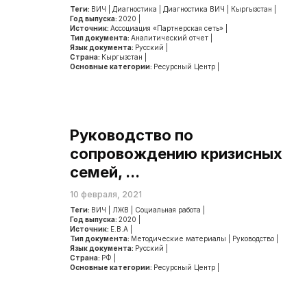
Теги:
ВИЧ
|
Диагностика
|
Диагностика ВИЧ
|
Кыргызстан
|
Год выпуска:
2020
|
Источник:
Ассоциация «Партнерская сеть»
|
Тип документа:
Аналитический отчет
|
Язык документа:
Русский
|
Страна:
Кыргызстан
|
Основные категории:
Ресурсный Центр
|
Руководство по
сопровождению кризисных
семей, ...
10 февраля, 2021
Теги:
ВИЧ
|
ЛЖВ
|
Социальная работа
|
Год выпуска:
2020
|
Источник:
Е.В.А
|
Тип документа:
Методические материалы
|
Руководство
|
Язык документа:
Русский
|
Страна:
РФ
|
Основные категории:
Ресурсный Центр
|