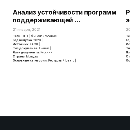
e
Анализ устойчивости программ
Р
поддерживающей ...
э
21 января, 2021
20
Теги:
ППТ
|
Финансирование
|
Те
Год выпуска:
2020
|
Го
Источник:
ЕАСВ
|
Ис
Тип документа:
Анализ
|
Ти
Язык документа:
Русский
|
Яз
Страна:
Молдова
|
Ст
Основные категории:
Ресурсный Центр
|
Ос