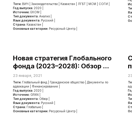
Го
Теги:
ВИЧ
|
Законодательство
|
Казахстан
|
ЛГБТ
|
МСМ
|
СОГИ
|
Ис
Год выпуска:
2020
|
Ти
Источник:
ЕКОМ
|
Яз
Тип документа:
Анализ
|
Ст
Язык документа:
Русский
|
Ос
Страна:
Казахстан
|
Основные категории:
Ресурсный Центр
|
Новая стратегия Глобального
С
фонда (2023–2028): Обзор ...
п
23 января, 2021
23
Теги:
Глобальный фонд
|
Гражданское общество
|
Документы по
Те
адвокации
|
Финансирование
|
ад
Год выпуска:
2020
|
Го
Источник:
GFAN
|
Ис
Тип документа:
Обзор
|
Ти
Язык документа:
Русский
|
Яз
Страна:
Глобально
|
Ст
Основные категории:
Ресурсный Центр
|
Ос