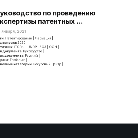
уководство по проведению
кспертизы патентных ...
 января, 2021
ги:
Патентирование
|
Фармация
|
д выпуска:
2020
|
точник:
ITCPru
|
UNDP
|
ВОЗ
|
ООН
|
п документа:
Руководство
|
ык документа:
Русский
|
рана:
Глобально
|
новные категории:
Ресурсный Центр
|