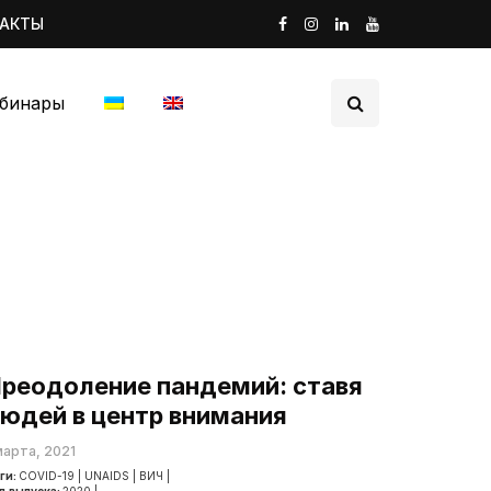
ТАКТЫ
бинары
реодоление пандемий: ставя
юдей в центр внимания
марта, 2021
ги:
COVID-19
|
UNAIDS
|
ВИЧ
|