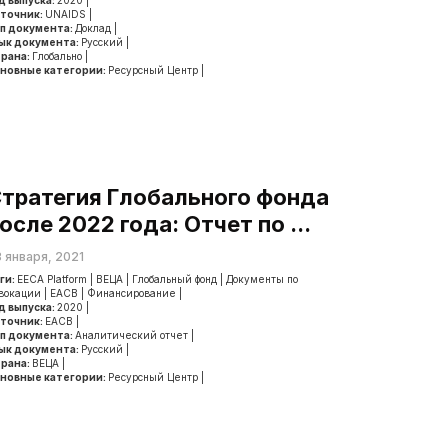
д выпуска:
2020
|
точник:
UNAIDS
|
п документа:
Доклад
|
ык документа:
Русский
|
рана:
Глобально
|
новные категории:
Ресурсный Центр
|
тратегия Глобального фонда
осле 2022 года: Отчет по ...
 января, 2021
ги:
EECA Platform
|
ВЕЦА
|
Глобальный фонд
|
Документы по
вокации
|
ЕАСВ
|
Финансирование
|
д выпуска:
2020
|
точник:
ЕАСВ
|
п документа:
Аналитический отчет
|
ык документа:
Русский
|
рана:
ВЕЦА
|
новные категории:
Ресурсный Центр
|