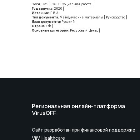
Теги:
ВИЧ
|
ЛЖВ
|
Социальная работа
|
Год выпуска:
2020
|
Источник:
Е.В.А
|
Тип документа:
Методические материалы
|
Руководство
|
Язык документа:
Русский
|
Страна:
РФ
|
Основные категории:
Ресурсный Центр
|
Региональная онлайн-платформа
VirusOFF
Сайт разработан при финансовой поддержке
ViiV Healthcare