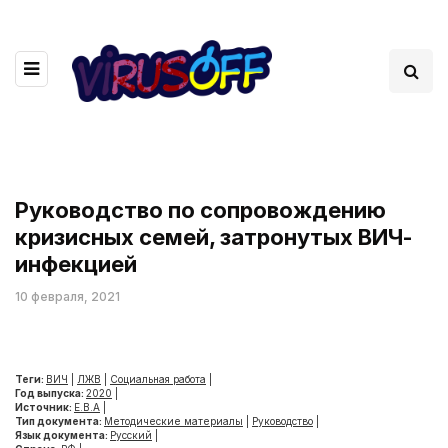
Руководство по сопровождению
кризисных семей, затронутых ВИЧ-
инфекцией
10 февраля, 2021
Теги:
ВИЧ
|
ЛЖВ
|
Социальная работа
|
Год выпуска:
2020
|
Источник:
Е.В.А
|
Тип документа:
Методические материалы
|
Руководство
|
Язык документа:
Русский
|